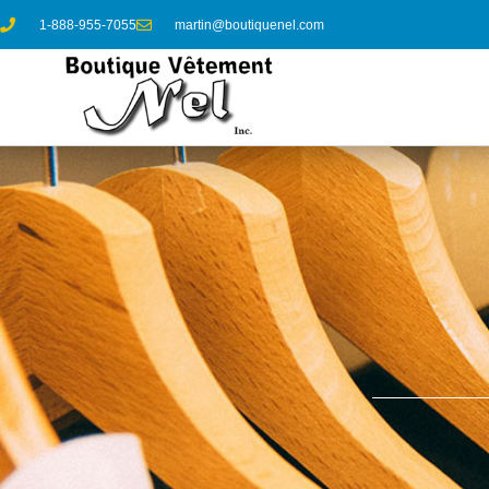
1-888-955-7055
martin@boutiquenel.com